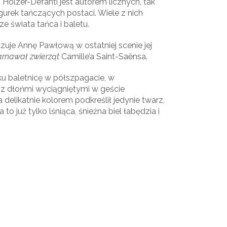
e. Holzer-Defanti jest autorem licznych, tak
gurek tańczących postaci. Wiele z nich
e świata tańca i baletu.
zuje Annę Pawłową w ostatniej scenie jej
arnawał zwierząt
Camille’a Saint-Saënsa.
ku baletnicę w półszpagacie, w
z dłońmi wyciągniętymi w geście
 delikatnie kolorem podkreślił jedynie twarz,
a to już tylko lśniąca, śnieżna biel łabędzia i