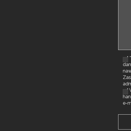
*
dan
naw
Zas
adm
*
han
e-m