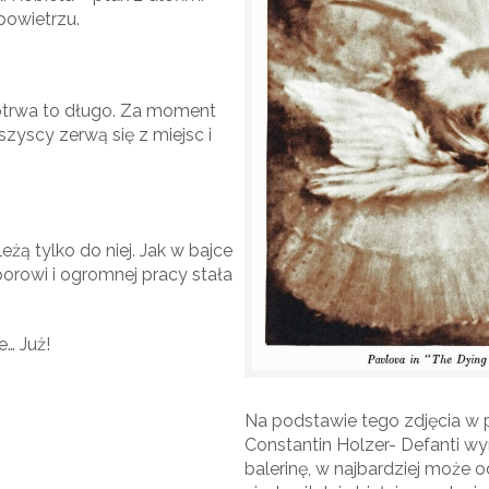
powietrzu.
 potrwa to długo. Za moment
szyscy zerwą się z miejsc i
leżą tylko do niej. Jak w bajce
uporowi i ogromnej pracy stała
e… Już!
Na podstawie tego zdjęcia w p
Constantin Holzer- Defanti wy
balerinę, w najbardziej może o