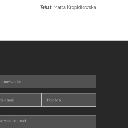
Tekst
: Marta Kropidłowska