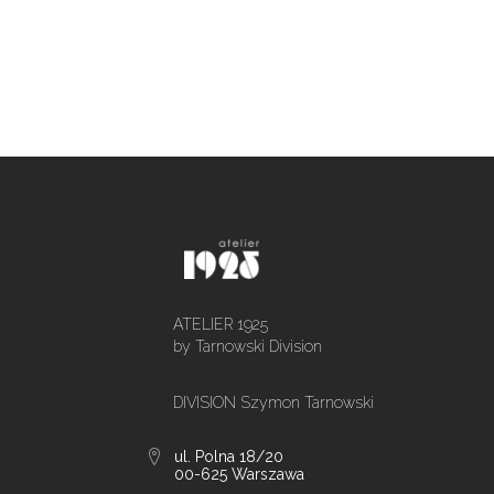
ATELIER 1925
by Tarnowski Division
DIVISION Szymon Tarnowski
ul. Polna 18/20
00-625 Warszawa