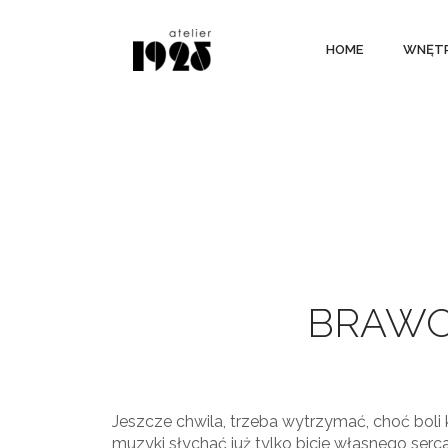
HOME
WNĘT
BRAWO
Jeszcze chwila, trzeba wytrzymać, choć boli 
muzyki słychać już tylko bicie własnego serc