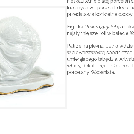
nieskazitelnie białej porcelani
lubianych w epoce art déco, fi
przedstawia konkretne osoby z
Figurka
Umierający łabędź
uka
najsłynniejszej roli w balecie
K
Patrzę na piękną, pełną wdzię
wielowarstwowej spódniczce, 
umierającego łabędzia. Artysta
włosy, dekolt i ręce. Cała reszt
porcelany. Wspaniała.