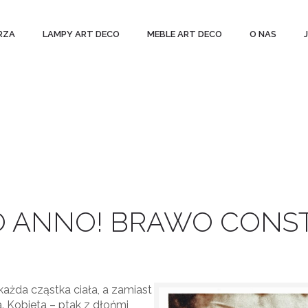
RZA
LAMPY ART DECO
MEBLE ART DECO
O NAS
 ANNO! BRAWO CONST
każda cząstka ciała, a zamiast
a. Kobieta – ptak z dłońmi