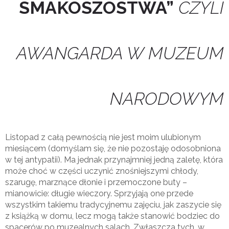
SMAKOSZOSTWA”
CZYLI
AWANGARDA W MUZEUM
NARODOWYM
Listopad z całą pewnością nie jest moim ulubionym
miesiącem (domyślam się, że nie pozostaję odosobniona
w tej antypatii). Ma jednak przynajmniej jedną zaletę, która
może choć w części uczynić znośniejszymi chłody,
szarugę, marznące dłonie i przemoczone buty –
mianowicie: długie wieczory. Sprzyjają one przede
wszystkim takiemu tradycyjnemu zajęciu, jak zaszycie się
z książką w domu, lecz mogą także stanowić bodziec do
spacerów po muzealnych salach. Zwłaszcza tych, w