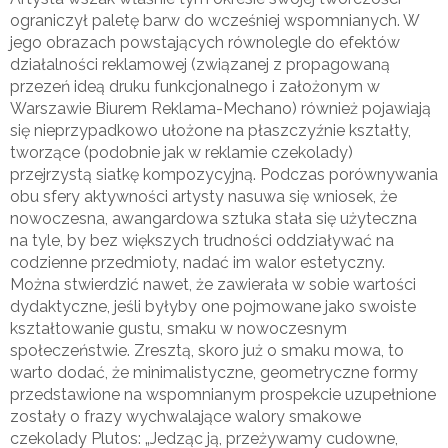
ograniczył paletę barw do wcześniej wspomnianych. W
jego obrazach powstających równolegle do efektów
działalności reklamowej (związanej z propagowaną
przezeń ideą druku funkcjonalnego i założonym w
Warszawie Biurem Reklama-Mechano) również pojawiają
się nieprzypadkowo ułożone na płaszczyźnie kształty,
tworzące (podobnie jak w reklamie czekolady)
przejrzystą siatkę kompozycyjną. Podczas porównywania
obu sfery aktywności artysty nasuwa się wniosek, że
nowoczesna, awangardowa sztuka stała się użyteczna
na tyle, by bez większych trudności oddziaływać na
codzienne przedmioty, nadać im walor estetyczny.
Można stwierdzić nawet, że zawierała w sobie wartości
dydaktyczne, jeśli byłyby one pojmowane jako swoiste
kształtowanie gustu, smaku w nowoczesnym
społeczeństwie. Zresztą, skoro już o smaku mowa, to
warto dodać, że minimalistyczne, geometryczne formy
przedstawione na wspomnianym prospekcie uzupełnione
zostały o frazy wychwalające walory smakowe
czekolady Plutos: „Jedząc ją, przeżywamy cudowne,