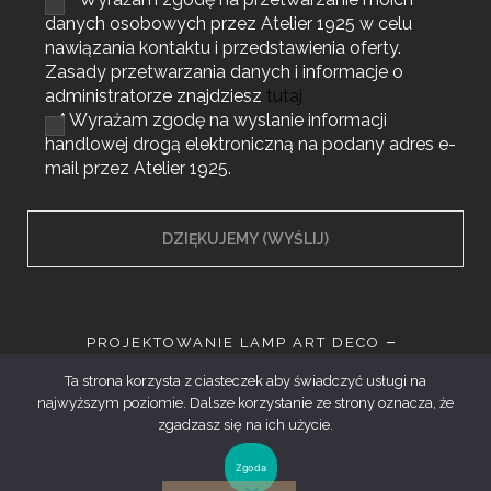
danych osobowych przez Atelier 1925 w celu
nawiązania kontaktu i przedstawienia oferty.
Zasady przetwarzania danych i informacje o
administratorze znajdziesz
tutaj
* Wyrażam zgodę na wyslanie informacji
handlowej drogą elektroniczną na podany adres e-
mail przez Atelier 1925.
PROJEKTOWANIE LAMP ART DECO
PROJEKTOWANIE MEBLI ART DECO
Ta strona korzysta z ciasteczek aby świadczyć usługi na
WYPOSAŻENIE WNĘTRZ ART DECO
najwyższym poziomie. Dalsze korzystanie ze strony oznacza, że
PROJEKTOWANIE I PRODUKCJA MEBLI I LAMP
zgadzasz się na ich użycie.
Zgoda