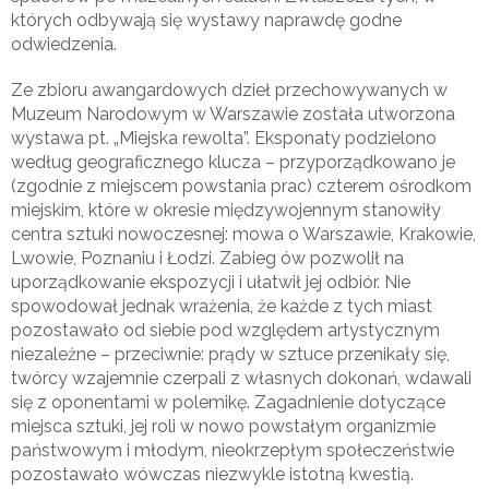
których odbywają się wystawy naprawdę godne
odwiedzenia.
Ze zbioru awangardowych dzieł przechowywanych w
Muzeum Narodowym w Warszawie została utworzona
wystawa pt. „Miejska rewolta”. Eksponaty podzielono
według geograficznego klucza – przyporządkowano je
(zgodnie z miejscem powstania prac) czterem ośrodkom
miejskim, które w okresie międzywojennym stanowiły
centra sztuki nowoczesnej: mowa o Warszawie, Krakowie,
Lwowie, Poznaniu i Łodzi. Zabieg ów pozwolił na
uporządkowanie ekspozycji i ułatwił jej odbiór. Nie
spowodował jednak wrażenia, że każde z tych miast
pozostawało od siebie pod względem artystycznym
niezależne – przeciwnie: prądy w sztuce przenikały się,
twórcy wzajemnie czerpali z własnych dokonań, wdawali
się z oponentami w polemikę. Zagadnienie dotyczące
miejsca sztuki, jej roli w nowo powstałym organizmie
państwowym i młodym, nieokrzepłym społeczeństwie
pozostawało wówczas niezwykle istotną kwestią.