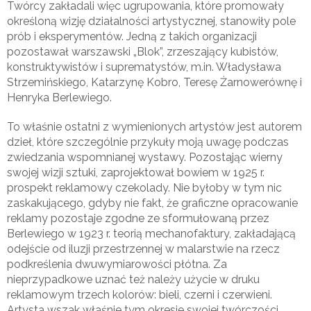
Twórcy zakładali więc ugrupowania, które promowały
określoną wizję działalności artystycznej, stanowiły pole
prób i eksperymentów. Jedną z takich organizacji
pozostawał warszawski „Blok”, zrzeszający kubistów,
konstruktywistów i suprematystów, m.in. Władysława
Strzemińskiego, Katarzynę Kobro, Teresę Żarnowerównę i
Henryka Berlewiego.
To właśnie ostatni z wymienionych artystów jest autorem
dzieł, które szczególnie przykuły moją uwagę podczas
zwiedzania wspomnianej wystawy. Pozostając wierny
swojej wizji sztuki, zaprojektował bowiem w 1925 r.
prospekt reklamowy czekolady. Nie byłoby w tym nic
zaskakującego, gdyby nie fakt, że graficzne opracowanie
reklamy pozostaje zgodne ze sformułowaną przez
Berlewiego w 1923 r. teorią mechanofaktury, zakładającą
odejście od iluzji przestrzennej w malarstwie na rzecz
podkreślenia dwuwymiarowości płótna. Za
nieprzypadkowe uznać też należy użycie w druku
reklamowym trzech kolorów: bieli, czerni i czerwieni.
Artysta wszak właśnie tym okresie swojej twórczości