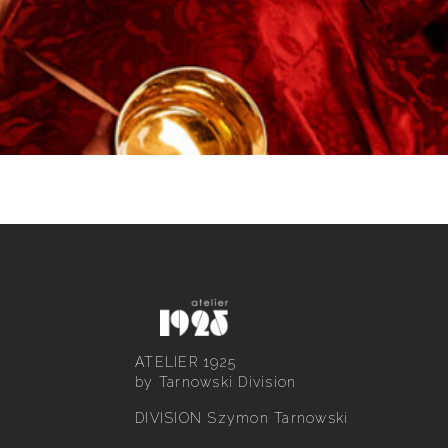
projekt i aranżacja wnętrza Tarnowski Division
, fot.
Łukasz Zandecki
ATELIER 1925
by Tarnowski Division
DIVISION Szymon Tarnowski