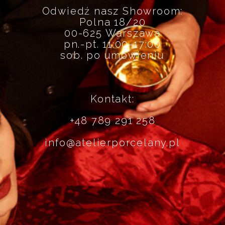
Odwiedź nasz Showroom:
Polna 18/20
00-625 Warszawa
pn.-pt. 11:00-17:00
sob. po umówieniu
Kontakt:
+48 789 291 258
info@atelierporcelany.pl