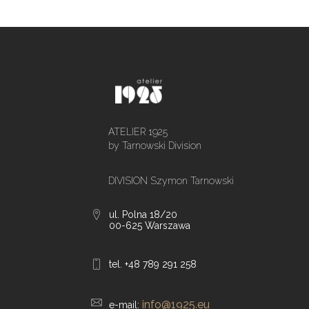
ATELIER 1925
by Tarnowski Division
DIVISION Szymon Tarnowski
ul. Polna 18/20
00-625 Warszawa
tel. +48 789 291 258
info@1925.eu
e-mail: