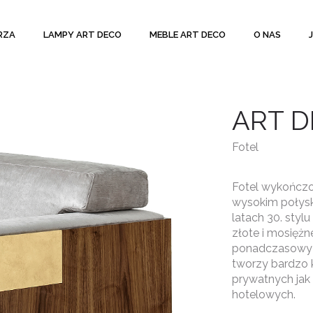
RZA
LAMPY ART DECO
MEBLE ART DECO
O NAS
ART D
Fotel
Fotel wykończo
wysokim połysk
latach 30. styl
złote i mosiężn
ponadczasowy c
tworzy bardzo
prywatnych jak 
hotelowych.