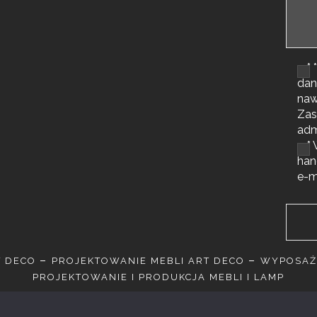
*
dan
naw
Zas
adm
*
han
e-m
T DECO
PROJEKTOWANIE MEBLI ART DECO
WYPOSAŻ
PROJEKTOWANIE I PRODUKCJA MEBLI I LAMP