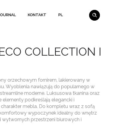
JOURNAL
KONTAKT
PL
ECO COLLECTION I
ny orzechowym fornirem, lakierowany w
u. Wyoblenia nawiązują do popularnego w
u streamline moderne. Luksusowa tkanina oraz
e elementy podkreślają elegancki i
harakter mebla. Do kompletu wraz z sofą
 komfortowy wypoczynek idealny do wnętrz
i wytwornych przestrzeni biurowych i